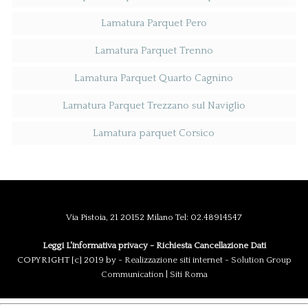
Lamatura Parquet Pero
Lamatura Parquet Trenno
Lamatura Parquet Quarto Cagnino
Lamatura Parquet Trezzano sul Naviglio
Lamatura parquet Corsico
Via Pistoia, 21 20152 Milano Tel: 02.48914547
Leggi L'informativa privacy
-
Richiesta Cancellazione Dati
COPYRIGHT [c] 2019 by -
Realizzazione siti internet
-
Solution Group
Communication
|
Siti Roma