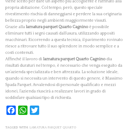
viene scelto per dare un aspetto più accogliente e raffinato alla
propria abitazione. Col tempo, però, questo speciale
rivestimento rischia di danneggiarsi e perdere la sua originaria
bellezza proprio negli ambienti maggiormente vissuti.
Grazie alla
lamatura parquet Quarto Cagnino
è possibile
eliminare tutti i segni causati dall’usura, utilizzando appositi
macchinari. Ricorrendo a questa tecnica, il pavimento rovinato
riesce a ritrovare tutto il suo splendore in modo semplice e a
costi contenuti.
Affinché il lavoro di
lamatura parquet Quarto Cagnino
dia
risultati duraturi nel tempo, è necessario che venga eseguito da
un’azienda specializzata e ben attrezzata. La soluzione ideale,
quando si necessita un intervento di questo genere, è Massimo
Spada Parquet. Avvalendosi di personale qualificato e mezzi
idonei, l’azienda riuscirà a realizzare lavori in grado di
soddisfare qualsiasi tipo di richiesta.
Facebook
WhatsApp
Twitter
TAGGED WITH:
LAMATURA PARQUET QUARTO